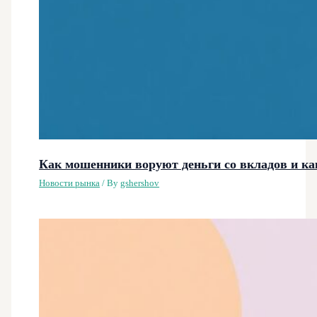
Как мошенники воруют деньги со вкладов и ка
Новости рынка
/ By
gshershov