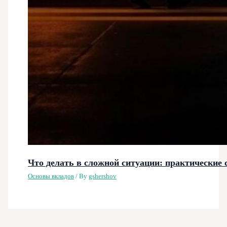
Что делать в сложной ситуации: практические
Основы вкладов
/ By
gshershov