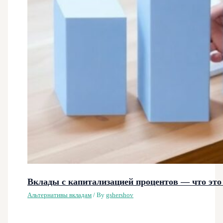
Вклады с капитализацией процентов — что это
Альтернативы вкладам
/ By
gshershov